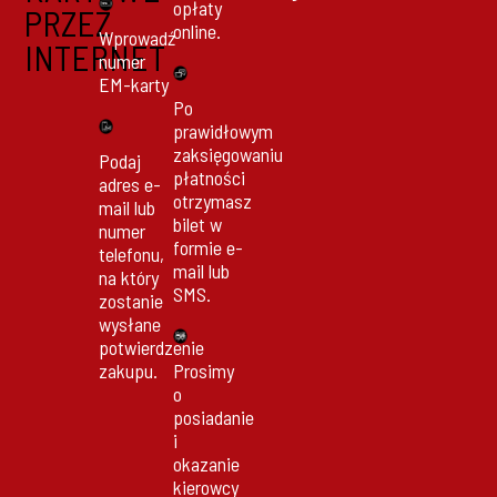
opłaty
PRZEZ
online.
Wprowadź
INTERNET
numer
EM-karty
Po
prawidłowym
zaksięgowaniu
Podaj
płatności
adres e-
otrzymasz
mail lub
bilet w
numer
formie e-
telefonu,
mail lub
na który
SMS.
zostanie
wysłane
potwierdzenie
zakupu.
Prosimy
o
posiadanie
i
okazanie
kierowcy