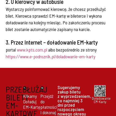
2. U kierowcy w autobusie
Wystarczy poinformować kierowcę, że chcesz przedłużyć
bilet. Kierowca sprawdzi EM-kartę w bileterce i wykona
doładowanie na kolejny miesiąc. Po zakończeniu procesu
bilet zostanie automatycznie zapisany na karcie.
3. Przez Internet – doładowanie EM-karty
portal
www.kpts.com.pl
albo bezpośrednio ze strony
https://www.e-podroznik.pl/doladowanie-em-karty
PRZEDŁUŻAJ
Sugerujemy
zakup biletu
BILETY
Klikamy
Przejdź
z wyprzedzeniem,
Doładowanie
co najmniej 3
Doładuj
do
EM-Karty
EM-
dni przed
EM-Kartę
płatności
rozpoczęciem
KARTOWE
i dokonaj
nowego okresu