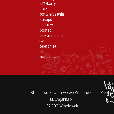
EM-karty
oraz
potwierdzenia
zakupu
biletu w
postaci
elektronicznej
(w
telefonie)
lub
papierowej.
Polit
prywa
Dekla
dostę
Starostwo Powiatowe we Włocławku
Przetwa
danych
osobow
ul. Cyganka 28
Regu
prz
87-800 Włocławek