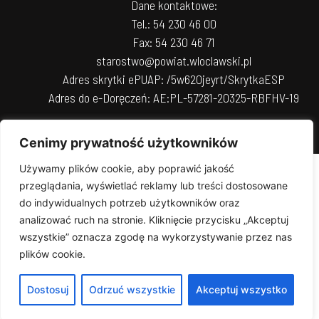
Dane kontaktowe:
Tel.: 54 230 46 00
Fax: 54 230 46 71
starostwo@powiat.wloclawski.pl
Adres skrytki ePUAP: /5w620jeyrt/SkrytkaESP
Adres do e-Doręczeń: AE:PL-57281-20325-RBFHV-19
Cenimy prywatność użytkowników
Używamy plików cookie, aby poprawić jakość
przeglądania, wyświetlać reklamy lub treści dostosowane
do indywidualnych potrzeb użytkowników oraz
analizować ruch na stronie. Kliknięcie przycisku „Akceptuj
wszystkie” oznacza zgodę na wykorzystywanie przez nas
plików cookie.
Dostosuj
Odrzuć wszystkie
Akceptuj wszystko